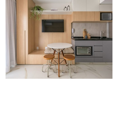
Još savjeta:
Višenamjenski komadi (klupe s prostorom za
spremanje, stolići koji se preklapaju).
Namještaj s reflektirajućim ili svijetlim površinama
(metal, staklo, svijetli lak).