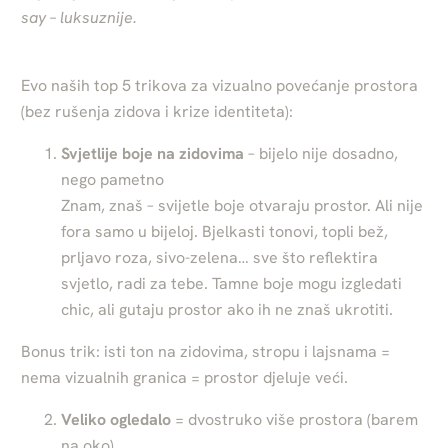
say – luksuznije.
Evo naših top 5 trikova za vizualno povećanje prostora
(bez rušenja zidova i krize identiteta):
Svjetlije boje na zidovima
– bijelo nije dosadno,
nego pametno
Znam, znaš – svijetle boje otvaraju prostor. Ali nije
fora samo u bijeloj. Bjelkasti tonovi, topli bež,
prljavo roza, sivo-zelena… sve što reflektira
svjetlo, radi za tebe. Tamne boje mogu izgledati
chic, ali gutaju prostor ako ih ne znaš ukrotiti.
Bonus trik: isti ton na zidovima, stropu i lajsnama =
nema vizualnih granica = prostor djeluje veći.
Veliko ogledalo
= dvostruko više prostora (barem
na oko)