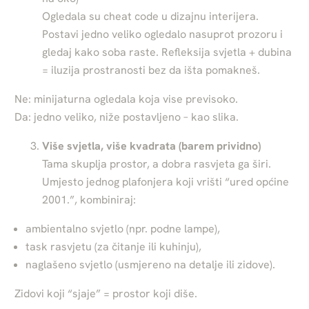
Ogledala su cheat code u dizajnu interijera.
Postavi jedno veliko ogledalo nasuprot prozoru i
gledaj kako soba raste. Refleksija svjetla + dubina
= iluzija prostranosti bez da išta pomakneš.
Ne: minijaturna ogledala koja vise previsoko.
Da: jedno veliko, niže postavljeno – kao slika.
Više svjetla, više kvadrata (barem prividno)
Tama skuplja prostor, a dobra rasvjeta ga širi.
Umjesto jednog plafonjera koji vrišti “ured općine
2001.”, kombiniraj:
ambientalno svjetlo (npr. podne lampe),
task rasvjetu (za čitanje ili kuhinju),
naglašeno svjetlo (usmjereno na detalje ili zidove).
Zidovi koji “sjaje” = prostor koji diše.