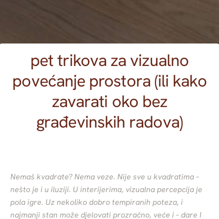
pet trikova za vizualno
povećanje prostora (ili kako
zavarati oko bez
građevinskih radova)
Nemaš kvadrate? Nema veze. Nije sve u kvadratima –
nešto je i u iluziji. U interijerima, vizualna percepcija je
pola igre. Uz nekoliko dobro tempiranih poteza, i
najmanji stan može djelovati prozračno, veće i – dare I